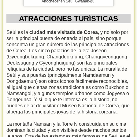
Anochecer en Seúl: Gwanak-gu.
ATRACCIONES TURÍSTICAS
Seúl es la
ciudad más visitada de Corea
, y no solo por
ser la principal puerta de entrada al país, sino porque
concentra un gran número de las principales atracciones
de Corea. Los cinco palacios de la era Joseon
(Gyeongbokgung, Changdeokgung, Changgyeonggung,
Deoksugung y Gyeonghuigung) son las principales
reliquias de la ciudad, pero no las únicas. La muralla de
Seúl y sus puertas (principalmente Namdaemun y
Dongdaemun) son otros iconos fácilmente reconocibles,
al igual que ciertas zonas tradicionales como Bukchon o
Namsangol, y algunos templos urbanos como Jogyesa o
Bongeunsa. Y si lo que te interesa es la historia, no
puedes dejar de visitar el Museo Nacional de Corea, que
alberga las principales joyas de la historia coreana.
La montaña Namsan y la Torre N construida en su cima
dominan la ciudad y son visibles desde muchos puntos
lejanos. Otra de las estampas más famosas de Seúl es el