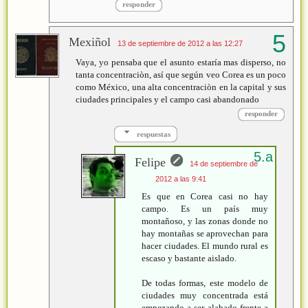
responder
Mexiñol
13 de septiembre de 2012 a las 12:27
Vaya, yo pensaba que el asunto estaría mas disperso, no
tanta concentraciòn, así que según veo Corea es un poco
como México, una alta concentraciòn en la capital y sus
ciudades principales y el campo casi abandonado
responder
respuestas
Felipe
14 de septiembre de
2012 a las 9:41
Es que en Corea casi no hay
campo. Es un país muy
montañoso, y las zonas donde no
hay montañas se aprovechan para
hacer ciudades. El mundo rural es
escaso y bastante aislado.
De todas formas, este modelo de
ciudades muy concentrada está
empezando a ser alabado frente a