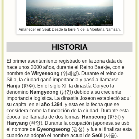
Amanecer en Seúl: Desde la torre N de la Montaña Namsan.
HISTORIA
El primer asentamiento registrado en la zona data de
hace unos 2000 años, durante el Reino Baekje, con el
nombre de
Wiryeseong
(위례성). Durante el reino de
Silla, la ciudad ganó importancia y pasó a llamarse
Hanju
(한주). En el siglo XI, la dinastía Goryeo la
denominó
Namgyeong
(남경) debido a su creciente
importancia logística. La dinastía Joseon estableció aquí
su capital en el
año 1394
, y esta es la fecha que se
considera como la fundación de la ciudad. Durante esta
época fue llamada de dos formas:
Hanseong
(한성) y
Hanyang
(한양). Durante la ocupación japonesa se usó
el nombre de
Gyeongseong
(경성), y fue al finalizar esta
cuando se adoptó el nombre actual de
Seúl
(서울).