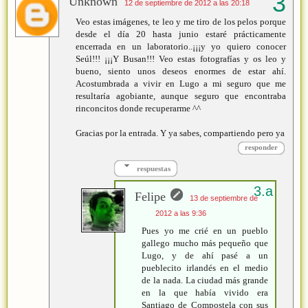
Unknown
12 de septiembre de 2012 a las 20:18
Veo estas imágenes, te leo y me tiro de los pelos porque
desde el día 20 hasta junio estaré prácticamente
encerrada en un laboratorio..¡¡¡y yo quiero conocer
Seúl!!! ¡¡¡Y Busan!!! Veo estas fotografías y os leo y
bueno, siento unos deseos enormes de estar ahí.
Acostumbrada a vivir en Lugo a mi seguro que me
resultaría agobiante, aunque seguro que encontraba
rinconcitos donde recuperarme ^^
Gracias por la entrada. Y ya sabes, compartiendo pero ya
responder
respuestas
Felipe
13 de septiembre de
2012 a las 9:36
Pues yo me crié en un pueblo
gallego mucho más pequeño que
Lugo, y de ahí pasé a un
pueblecito irlandés en el medio
de la nada. La ciudad más grande
en la que había vivido era
Santiago de Compostela con sus