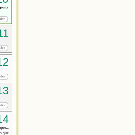
 posts
der
nder
nder
nder
que...
eo que