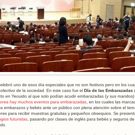
elebró uno de esos día especiales que no son festivos pero en los cua
lectivo de la sociedad. En este caso fue el
Día de las Embarazadas
to en Yeouido al que solo podían acudir embarazadas (y sus maridos)
orea hay muchos eventos para embarazadas
, en los cuales las marca
a embarazos y bebés ante un público con plena atención sobre el tema
es para recibir muestras gratuitas y pequeños obsequios. Se present
lugios futuristas
, pasando por clases de inglés para bebés y seguros de
ido.