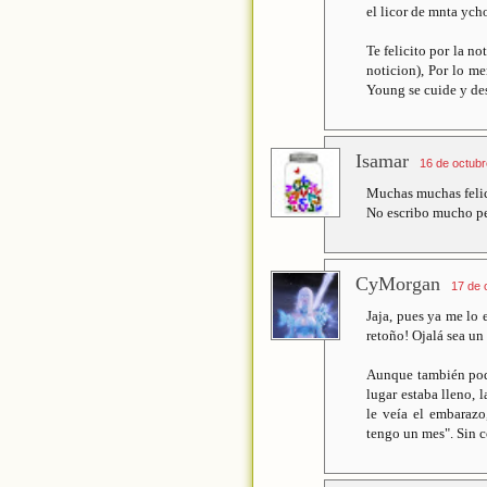
el licor de mnta ych
Te felicito por la n
noticion), Por lo m
Young se cuide y de
Isamar
16 de octubr
Muchas muchas felic
No escribo mucho per
CyMorgan
17 de 
Jaja, pues ya me lo
retoño! Ojalá sea un 
Aunque también podrí
lugar estaba lleno, l
le veía el embarazo
tengo un mes". Sin c