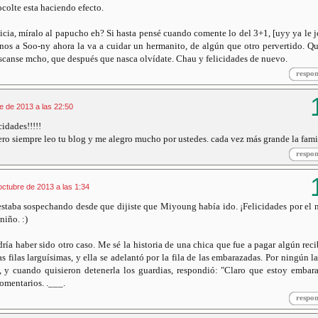
ocolte esta haciendo efecto.
oticia, míralo al papucho eh? Si hasta pensé cuando comente lo del 3+1, [uyy ya le j
enos a Soo-ny ahora la va a cuidar un hermanito, de algún que otro pervertido. Q
scanse mcho, que después que nasca olvídate. Chau y felicidades de nuevo.
respo
e de 2013 a las 22:50
idades!!!!!
o siempre leo tu blog y me alegro mucho por ustedes. cada vez más grande la famil
respo
octubre de 2013 a las 1:34
 estaba sospechando desde que dijiste que Miyoung había ido. ¡Felicidades por el
niño. :)
a haber sido otro caso. Me sé la historia de una chica que fue a pagar algún reci
as filas larguísimas, y ella se adelantó por la fila de las embarazadas. Por ningún l
, y cuando quisieron detenerla los guardias, respondió: "Claro que estoy embar
omentarios. .___.
respo