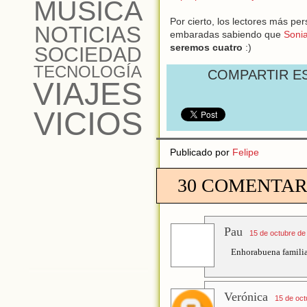
MÚSICA
Por cierto, los lectores más p
NOTICIAS
embaradas sabiendo que
Soni
seremos cuatro
:)
SOCIEDAD
TECNOLOGÍA
COMPARTIR E
VIAJES
VICIOS
Publicado por
Felipe
30 COMENTAR
Pau
15 de octubre de
Enhorabuena familia,
Verónica
15 de oct