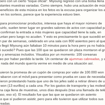
pero con un cierto "toque oficial". Miyoung regresó con una bolsa llena
bastantes muestras variadas. Como siempre, hubo una actuación de mús
beneficios de esta música en los fetos es la excusa para organizar los 
en los sorteos, parece que la experiencia estuvo bien.
n para promocionar productos, interesa que haya el mayor número de
guirlo, suelen tener lugar en grandes salones de actos con capacidad p
confirman la entrada a más mujeres que capacidad tiene la sala, en
untan pero luego no acuden. Y esto es precisamente lo que sucedió en
 par de semanas, celebrado en una sala con 800 asientos pero al qu
llegó Miyoung aún faltaban 10 minutos para la hora pero ya no había
ué sucedió? Pues que las 100 que se quedaron sin plaza montaron el g
itos y amenazas incluidos. Visualiza por un momento: 100 coreanas
o por haber perdido la tarde. Un centenar de
ajummas cabreadas
, y
 nada del mundo querría verme en medio de una situación así.
iguieron la promesa de un cupón de compras por valor de 100.000 won 
rabaron con el móvil para presentar como prueba en caso de necesida
ieron protestando hasta que uno de los jefes salió a retirar dinero de 
won (13 eurillos) a cada una. Por los gastos de transporte y las molest
 una caja llena de muestras, unos días después (tras una llamada de tel
aso, eso sí). El resultado fue que las que se quedaron sin asiento
que sí pudieron asistir, pero para ello tuvieron que utilizar todos sus
eadas.