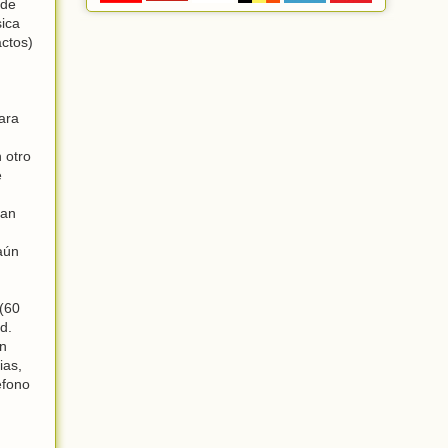
 de
ica
actos)
ara
 otro
e
ran
 aún
(60
d.
un
ias,
éfono