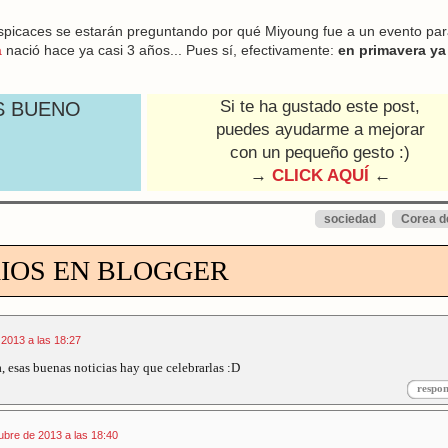
erspicaces se estarán preguntando por qué Miyoung fue a un evento pa
a
nació hace ya casi 3 años... Pues sí, efectivamente:
en primavera ya
Si te ha gustado este post,
S BUENO
puedes ayudarme a mejorar
con un pequeño gesto :)
→
CLICK AQUÍ
←
sociedad
Corea d
IOS EN BLOGGER
 2013 a las 18:27
 esas buenas noticias hay que celebrarlas :D
respo
ubre de 2013 a las 18:40