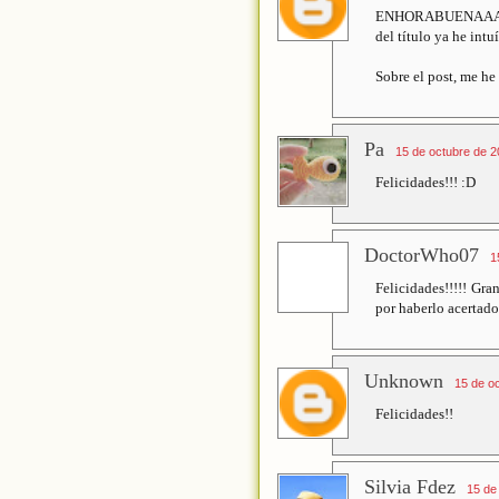
ENHORABUENAAA!!! He
del título ya he intu
Sobre el post, me he
Pa
15 de octubre de 2
Felicidades!!! :D
DoctorWho07
1
Felicidades!!!!! Gra
por haberlo acertad
Unknown
15 de oc
Felicidades!!
Silvia Fdez
15 de