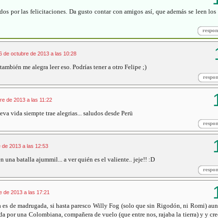
os por las felicitaciones. Da gusto contar con amigos así, que además se leen los
respon
6 de octubre de 2013 a las 10:28
ambién me alegra leer eso. Podrías tener a otro Felipe ;)
respo
re de 2013 a las 11:22
eva vida siempte trae alegrias... saludos desde Perü
respo
 de 2013 a las 12:53
 una batalla ajummil... a ver quién es el valiente.. jeje!! :D
respo
e de 2013 a las 17:21
ya es de madrugada, si hasta paresco Willy Fog (solo que sin Rigodón, ni Romi) aun
da por una Colombiana, compañera de vuelo (que entre nos, rajaba la tierra) y y cr