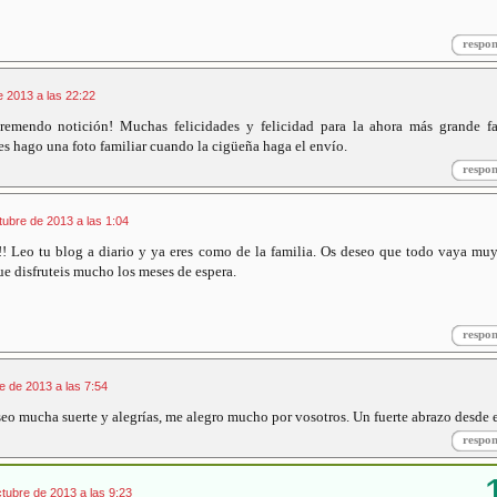
respo
e 2013 a las 22:22
remendo notición! Muchas felicidades y felicidad para la ahora más grande fa
les hago una foto familiar cuando la cigüeña haga el envío.
respo
tubre de 2013 a las 1:04
! Leo tu blog a diario y ya eres como de la familia. Os deseo que todo vaya mu
e disfruteis mucho los meses de espera.
respo
e de 2013 a las 7:54
seo mucha suerte y alegrías, me alegro mucho por vosotros. Un fuerte abrazo desde e
respo
tubre de 2013 a las 9:23