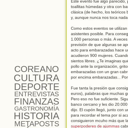
Este evento fue algo parecido, 
toallitas húmedas y otra con 
clásica (de hecho, los teóricos 
y, aunque nunca nos toca nada 
Como estos eventos se utiliza
asistentes posible. Para conse
1.000 personas o más. A veces 
previsión de que algunas se ap
acto para embarazadas hace un
acudieron 900 mujeres. Cuando 
sientos libres. ¿Te imaginas q
COREANO
pollo ante la organización, gr
embarazadas con un gran cabre
CULTURA
por encima embarazadas... Por
DEPORTE
Fue tanta la presión que cons
ENTREVISTAS
euros), palabras que muchas g
FINANZAS
Pero eso no fue suficiente. Sigu
banco cercano y les dio 20.000 
GASTRONOMÍA
dijo. El cupón llegó, junto con
HISTORIA
para recordar el tema por si ac
consiguieron mcuho más que las 
METAPOSTS
superpoderes de ajummas
cabr