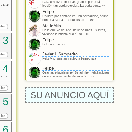
Para empezar, muchas gracias por está
 parte
lección tan esclarecedora.La duda que… »»
Felipe
Un libro por semana es una barbaridad, ánimo
con esa racha. Factfulness te … »»
AtadeMilo
nder
En lo que va del año, he leído unos 18 libros,
viviendo lo mismo que tú: to… »»
Felipe
Feliz año, señor!
Javier I. Sampedro
nder
Feliz Año! que aún estoy a tiempo jaja
Felipe
Gracias e igualmente! Se admiten felicitaciones
premio
de año nuevo hasta Semana S… »»
nder
SU ANUNCIO AQUÍ
nder