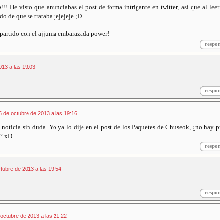
 visto que anunciabas el post de forma intrigante en twitter, así que al leer
ído de que se trataba jejejeje ;D.
 partido con el ajjuma embarazada power!!
respo
013 a las 19:03
respo
5 de octubre de 2013 a las 19:16
n noticia sin duda. Yo ya lo dije en el post de los Paquetes de Chuseok, ¿no hay 
o? xD
respo
tubre de 2013 a las 19:54
respo
 octubre de 2013 a las 21:22