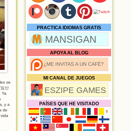
PRACTICA IDIOMAS GRATIS
MANSIGAN
APOYA AL BLOG
¿ME INVITAS A UN CAFÉ?
MI CANAL DE JUEGOS
les se
(임산
ESZIPE GAMES
. Ya
s
PAÍSES QUE HE VISITADO
, y a
a de
 vida