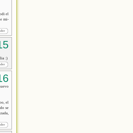
odi el
ue mi-
nder
ia :)
nder
 nuevo
bo, el
ado se
azada,
nder