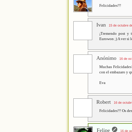
Felicidades!!!
Ivan
15 de octubre d
¡Tremendo post y t
Eurowon ;) A ver si 
Anónimo
16 de oc
Muchas Felicidades!
con el embazaro y qu
Eva
Robert
16 de octubr
Felicidades!!! Os de
Felipe
16 de oc