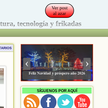
Ver post
al azar
ltura, tecnología y frikadas
TARIOS
‹
›
Pacienzudo, newsletter sobre finanzas
e inversión
SÍGUENOS POR AQUÍ