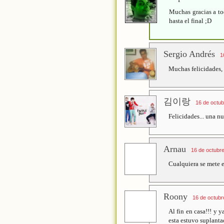
Muchas gracias a tod
hasta el final ;D
Sergio Andrés
1
Muchas felicidades, t
김이랑
16 de octub
Felicidades... una nu
Arnau
16 de octubre
Cualquiera se mete en
Roony
16 de octubr
Al fin en casa!!! y 
esta estuvo suplanta