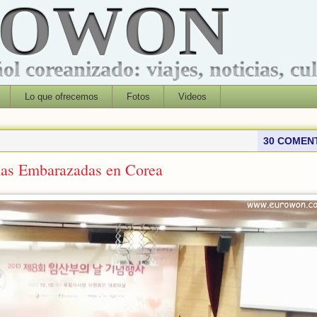
ROWON
l coreanizado: viajes, noticias, cu
Lo que ofrecemos
Fotos
Videos
30 COMEN
 las Embarazadas en Corea