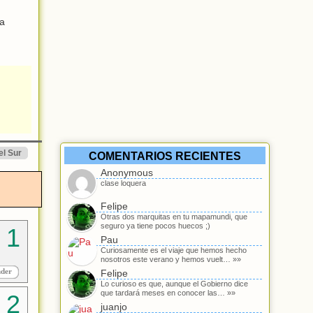
ra
el Sur
COMENTARIOS RECIENTES
Anonymous
clase loquera
Felipe
Otras dos marquitas en tu mapamundi, que
seguro ya tiene pocos huecos ;)
Pau
Curiosamente es el viaje que hemos hecho
nosotros este verano y hemos vuelt… »»
nder
Felipe
Lo curioso es que, aunque el Gobierno dice
que tardará meses en conocer las… »»
juanjo