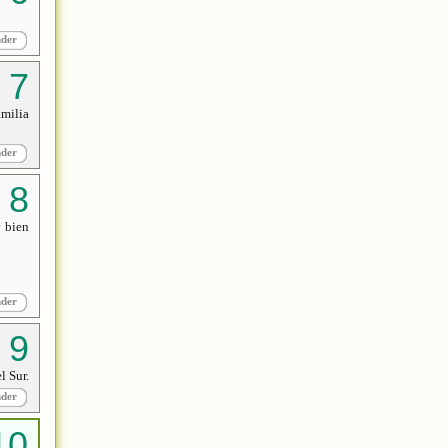
nder
milia
nder
y bien
nder
l Sur.
nder