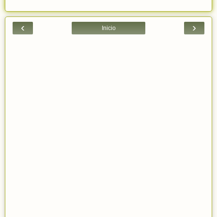
‹
›
Inicio