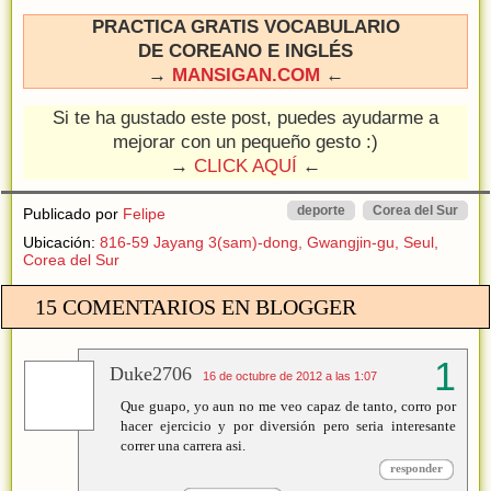
PRACTICA GRATIS VOCABULARIO
DE COREANO E INGLÉS
→
MANSIGAN.COM
←
Si te ha gustado este post, puedes ayudarme a
mejorar con un pequeño gesto :)
→
CLICK AQUÍ
←
deporte
Corea del Sur
Publicado por
Felipe
Ubicación:
816-59 Jayang 3(sam)-dong, Gwangjin-gu, Seul,
Corea del Sur
15 COMENTARIOS EN BLOGGER
Duke2706
16 de octubre de 2012 a las 1:07
Que guapo, yo aun no me veo capaz de tanto, corro por
hacer ejercicio y por diversión pero seria interesante
correr una carrera asi.
responder