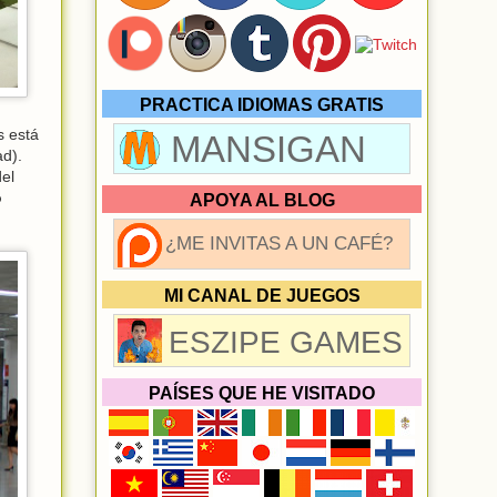
PRACTICA IDIOMAS GRATIS
s está
MANSIGAN
ad).
el
o
APOYA AL BLOG
¿ME INVITAS A UN CAFÉ?
MI CANAL DE JUEGOS
ESZIPE GAMES
PAÍSES QUE HE VISITADO