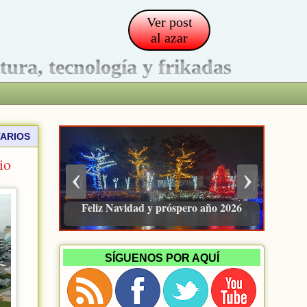
Ver post
al azar
ltura, tecnología y frikadas
ARIOS
io
‹
›
Feliz Navidad y próspero año 2026
SÍGUENOS POR AQUÍ