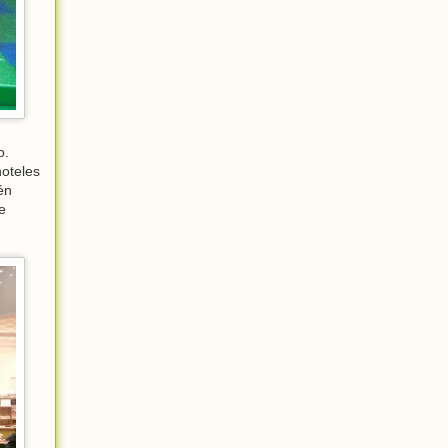
o.
hoteles
én
e