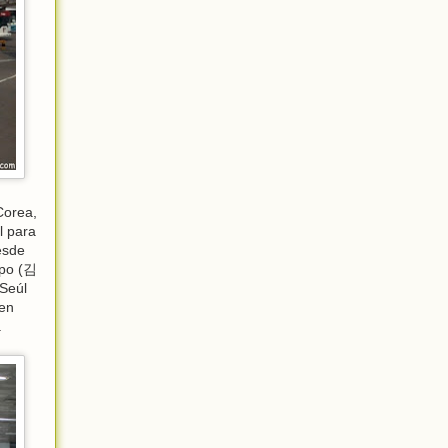
Corea,
l para
esde
mpo (김
 Seúl
ien
.