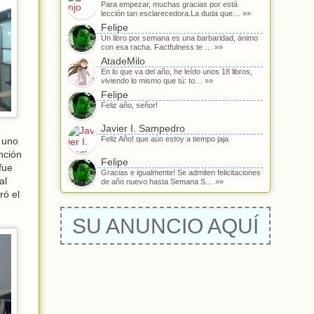
Para empezar, muchas gracias por está
lección tan esclarecedora.La duda que… »»
Felipe
Un libro por semana es una barbaridad, ánimo
con esa racha. Factfulness te … »»
AtadeMilo
En lo que va del año, he leído unos 18 libros,
viviendo lo mismo que tú: to… »»
Felipe
Feliz año, señor!
Javier I. Sampedro
Feliz Año! que aún estoy a tiempo jaja
ó uno
nción
Felipe
fue
Gracias e igualmente! Se admiten felicitaciones
al
de año nuevo hasta Semana S… »»
ró el
SU ANUNCIO AQUÍ