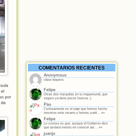
COMENTARIOS RECIENTES
Anonymous
clase loquera
nsula
Felipe
 el
Otras dos marquitas en tu mapamundi, que
so por
seguro ya tiene pocos huecos ;)
 de
Pau
Curiosamente es el viaje que hemos hecho
nosotros este verano y hemos vuelt… »»
Felipe
Lo curioso es que, aunque el Gobierno dice
que tardará meses en conocer las… »»
juanjo