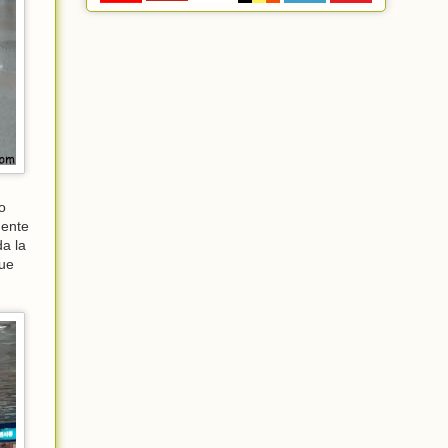
o
mente
da la
que