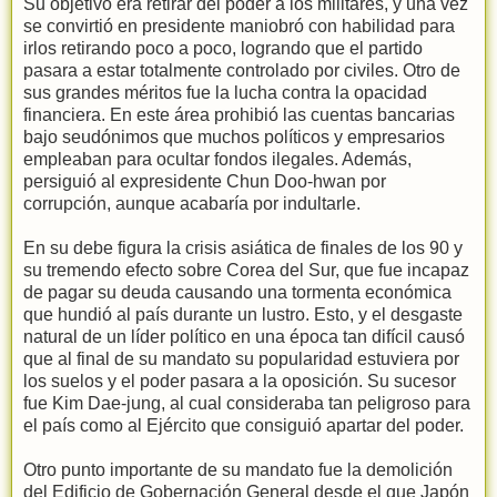
Su objetivo era retirar del poder a los militares, y una vez
se convirtió en presidente maniobró con habilidad para
irlos retirando poco a poco, logrando que el partido
pasara a estar totalmente controlado por civiles. Otro de
sus grandes méritos fue la lucha contra la opacidad
financiera. En este área prohibió las cuentas bancarias
bajo seudónimos que muchos políticos y empresarios
empleaban para ocultar fondos ilegales. Además,
persiguió al expresidente Chun Doo-hwan por
corrupción, aunque acabaría por indultarle.
En su debe figura la crisis asiática de finales de los 90 y
su tremendo efecto sobre Corea del Sur, que fue incapaz
de pagar su deuda causando una tormenta económica
que hundió al país durante un lustro. Esto, y el desgaste
natural de un líder político en una época tan difícil causó
que al final de su mandato su popularidad estuviera por
los suelos y el poder pasara a la oposición. Su sucesor
fue Kim Dae-jung, al cual consideraba tan peligroso para
el país como al Ejército que consiguió apartar del poder.
Otro punto importante de su mandato fue la demolición
del Edificio de Gobernación General desde el que Japón