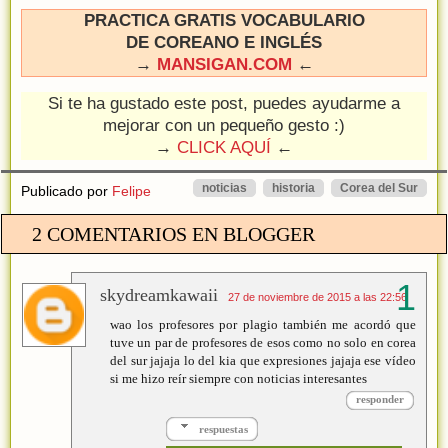
PRACTICA GRATIS VOCABULARIO
DE COREANO E INGLÉS
→
MANSIGAN.COM
←
Si te ha gustado este post, puedes ayudarme a
mejorar con un pequeño gesto :)
→
CLICK AQUÍ
←
noticias
historia
Corea del Sur
Publicado por
Felipe
2 COMENTARIOS EN BLOGGER
skydreamkawaii
27 de noviembre de 2015 a las 22:56
wao los profesores por plagio también me acordó que
tuve un par de profesores de esos como no solo en corea
del sur jajaja lo del kia que expresiones jajaja ese vídeo
si me hizo reír siempre con noticias interesantes
responder
respuestas