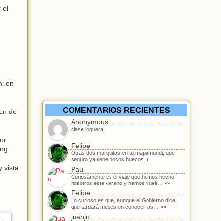
 el
mi en
COMENTARIOS RECIENTES
ren de
Anonymous
clase loquera
or
Felipe
ong.
Otras dos marquitas en tu mapamundi, que
seguro ya tiene pocos huecos ;)
 vista
Pau
Curiosamente es el viaje que hemos hecho
nosotros este verano y hemos vuelt… »»
Felipe
Lo curioso es que, aunque el Gobierno dice
que tardará meses en conocer las… »»
juanjo