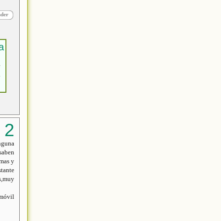
nder
e
a
inguna
 saben
 mas y
stante
as,muy
mmóvil