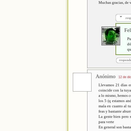
Muchas gracias, de v
res
Fel
Pu
dó
qu
respond
Anónimo
12 de di
Llevamos 21 días en
coincide con la tuya
a lo mismo, hemos c
los 5 (q estamos an
mala en cuanto al t
feas y bastante aburr
La gente bien pero 
para verte
En general son basta