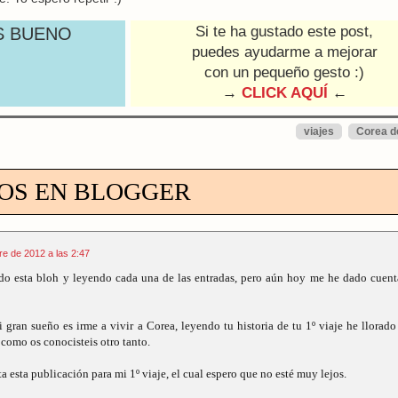
Si te ha gustado este post,
S BUENO
puedes ayudarme a mejorar
con un pequeño gesto :)
→
CLICK AQUÍ
←
viajes
Corea d
OS EN BLOGGER
re de 2012 a las 2:47
do esta bloh y leyendo cada una de las entradas, pero aún hoy me he dado cuen
gran sueño es irme a vivir a Corea, leyendo tu historia de tu 1º viaje he llorado
como os conocisteis otro tanto.
 esta publicación para mi 1º viaje, el cual espero que no esté muy lejos.