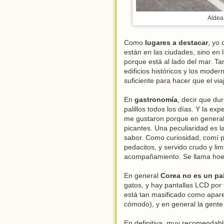
Aldea 
Como
lugares a destacar
, yo 
están en las ciudades, sino en
porque está al lado del mar. Ta
edificios históricos y los mod
suficiente para hacer que el vi
En
gastronomía
, decir que du
palillos todos los días. Y la e
me gustaron porque en general
picantes. Una peculiaridad es 
sabor. Como curiosidad, comí p
pedacitos, y servido crudo y 
acompañamiento. Se llama hoe 
En general
Corea no es un paí
gatos, y hay pantallas LCD por 
está tan masificado como aparec
cómodo), y en general la gente
En definitiva, muy recomendable