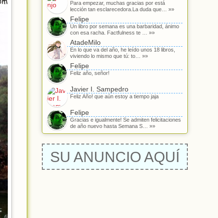
Para empezar, muchas gracias por está
lección tan esclarecedora.La duda que… »»
Felipe
Un libro por semana es una barbaridad, ánimo
con esa racha. Factfulness te … »»
AtadeMilo
En lo que va del año, he leído unos 18 libros,
viviendo lo mismo que tú: to… »»
Felipe
Feliz año, señor!
Javier I. Sampedro
Feliz Año! que aún estoy a tiempo jaja
Felipe
Gracias e igualmente! Se admiten felicitaciones
de año nuevo hasta Semana S… »»
SU ANUNCIO AQUÍ