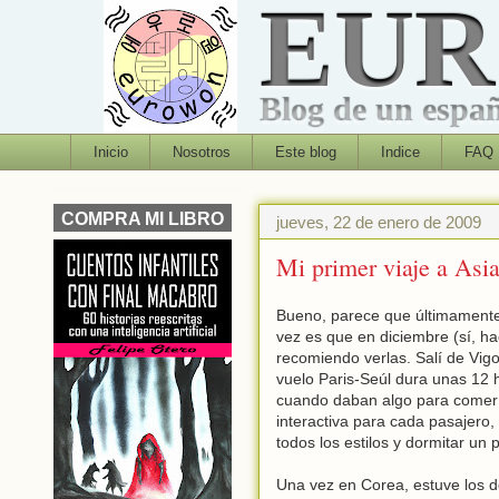
EU
Blog de un españo
Inicio
Nosotros
Este blog
Indice
FAQ
COMPRA MI LIBRO
jueves, 22 de enero de 2009
Mi primer viaje a Asia
Bueno, parece que últimamente 
vez es que en diciembre (sí, ha
recomiendo verlas. Salí de Vigo
vuelo Paris-Seúl dura unas 12 
cuando daban algo para comer (
interactiva para cada pasajero
todos los estilos y dormitar un p
Una vez en Corea, estuve los 