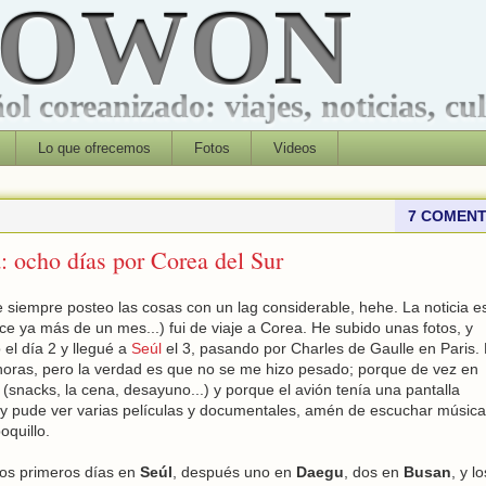
ROWON
l coreanizado: viajes, noticias, cu
Lo que ofrecemos
Fotos
Videos
7 COMENT
: ocho días por Corea del Sur
siempre posteo las cosas con un lag considerable, hehe. La noticia e
ce ya más de un mes...) fui de viaje a Corea. He subido unas fotos, y
 el día 2 y llegué a
Seúl
el 3, pasando por Charles de Gaulle en Paris. 
horas, pero la verdad es que no se me hizo pesado; porque de vez en
snacks, la cena, desayuno...) y porque el avión tenía una pantalla
, y pude ver varias películas y documentales, amén de escuchar músic
oquillo.
dos primeros días en
Seúl
, después uno en
Daegu
, dos en
Busan
, y l