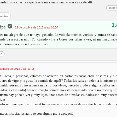
erdad, con vuestra experiencia me siento mucho mas cerca de allí.
respo
puestas
ipe
12 de octubre de 2012 a las 10:30
es me alegro de que te haya gustado. La vida da muchas vueltas, y nunca se sab
nde va a acabar uno. Yo, cuando vine a Corea por primera vez, ni me imaginab
e terminaría viviendo en este país.
er
ciembre de 2013 a las 13:16
 Corea, 5 personas, estamos de acuerdo en bastantes cosas entre nosotros, y n
, eres de vigo y te gusta la comida de aquí?? Todas las salsas huelen a lo mismo y
omido gusanos q no saben a nada pulpos vivos, pescado crudo y alguna delicatess
dados x el mundo) coincidimos,la comida no esta demasiado rica x no decir q ba
urismo hay poco q ver y muy lejos unas cosas de otras,las ciudades son muy nuev
idas
solo se preocupan de q móvil tienes eso si son capaces delevantar la cabeza del 
nte anti sociables aunque con alguna grata excepción.