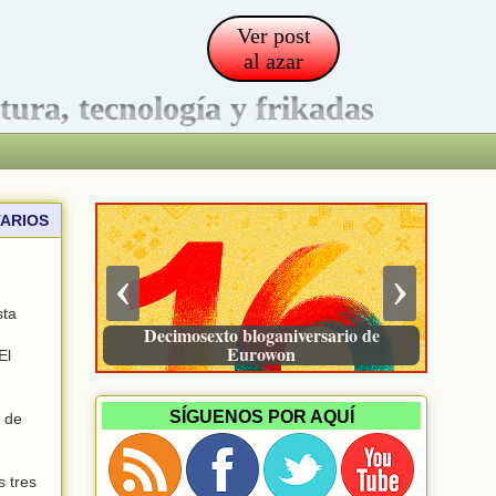
Ver post
al azar
ltura, tecnología y frikadas
ARIOS
‹
›
sta
Decimosexto bloganiversario de
El Gran Apagón
Eurowon
El
SÍGUENOS POR AQUÍ
a de
os tres