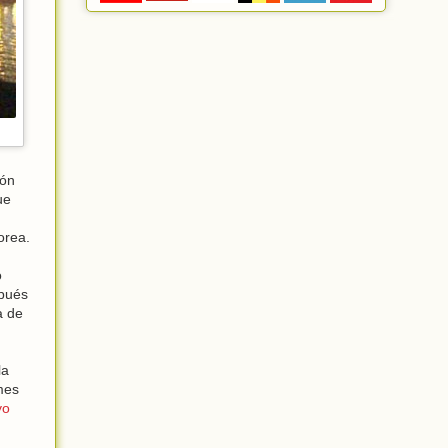
ión
ue
orea.
o
spués
a de
la
mes
yo