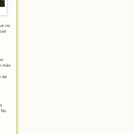
que no
cial
on
ue más
o de
lo
. No
a