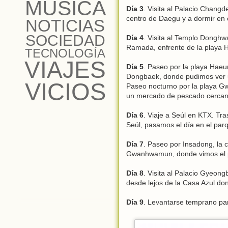
MÚSICA
Día 3
. Visita al Palacio Chang
centro de Daegu y a dormir en e
NOTICIAS
SOCIEDAD
Día 4
. Visita al Templo Donghw
Ramada, enfrente de la playa 
TECNOLOGÍA
VIAJES
Día 5
. Paseo por la playa Haeu
Dongbaek, donde pudimos ver un
VICIOS
Paseo nocturno por la playa 
un mercado de pescado cercan
Día 6
. Viaje a Seúl en KTX. Tr
Seúl, pasamos el día en el par
Día 7
. Paseo por Insadong, la 
Gwanhwamun, donde vimos el pab
Día 8
. Visita al Palacio Gyeon
desde lejos de la Casa Azul don
Día 9
. Levantarse temprano par