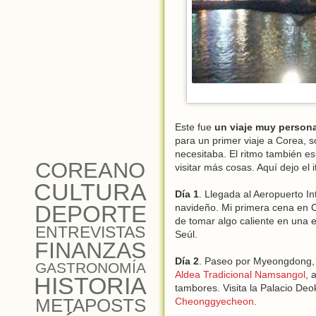
Este fue
un viaje muy persona
para un primer viaje a Corea, s
necesitaba. El ritmo también e
COREANO
visitar más cosas. Aquí dejo el i
CULTURA
Día 1
. Llegada al Aeropuerto I
DEPORTE
navideño. Mi primera cena en C
de tomar algo caliente en una e
ENTREVISTAS
Seúl.
FINANZAS
Día 2
. Paseo por Myeongdong, y
GASTRONOMÍA
Aldea Tradicional Namsangol
, 
HISTORIA
tambores. Visita la Palacio De
METAPOSTS
Cheonggyecheon
.