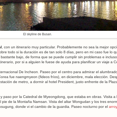
El skyline de Busan.
l
, con un itinerario muy particular. Probablemente no sea la mejor opc
obre todo si la duración es de tan solo 8 días, pero en mi caso fue lo q
s bastante bajo, de forma que se puede cumplir sin problemas e incluso
tinerario, por si a alguien le fuese de ayuda para planificar un viaje a C
nternacional De Incheon. Paseo por el centro para admirar el alumbrad
orea fue naengmyeon (fideos fríos), en diciembre, mala elección. De
stación de metro, a dormir al hotel President, justo enfrente de la Plaz
 paso por la Catedral de Myeongdong, que estaba en obras. Visita a 
al pie de la Montaña Namsan. Vista del altar Wongudan y los tres enor
oksugung, donde vi el cambio de la guardia. Paseo nocturno por el
arro