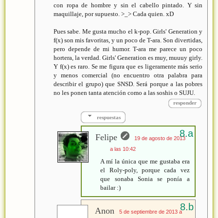
con ropa de hombre y sin el cabello pintado. Y sin
maquillaje, por supuesto. >_> Cada quien. xD
Pues sabe. Me gusta mucho el k-pop. Girls' Generation y
f(x) son mis favoritas, y un poco de T-ara. Son divertidas,
pero depende de mi humor. T-ara me parece un poco
hortera, la verdad. Girls' Generation es muy, muuuy girly.
Y f(x) es raro. Se me figura que es ligeramente más serio
y menos comercial (no encuentro otra palabra para
describir el grupo) que SNSD. Será porque a las pobres
no les ponen tanta atención como a las soshis o SUJU.
responder
respuestas
Felipe
19 de agosto de 2013
a las 10:42
A mí la única que me gustaba era
el Roly-poly, porque cada vez
que sonaba Sonia se ponía a
bailar :)
Anon
5 de septiembre de 2013 a