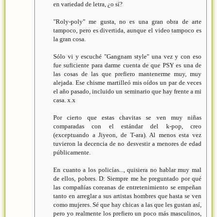
en variedad de letra, ¿o sí?
"Roly-poly" me gusta, no es una gran obra de arte
tampoco, pero es divertida, aunque el video tampoco es
la gran cosa.
Sólo vi y escuché "Gangnam style" una vez y con eso
fue suficiente para darme cuenta de que PSY es una de
las cosas de las que prefiero mantenerme muy, muy
alejada. Ese chisme martilleó mis oídos un par de veces
el año pasado, incluido un seminario que hay frente a mi
casa. x.x
Por cierto que estas chavitas se ven muy niñas
comparadas con el estándar del k-pop, creo
(exceptuando a Jiyeon, de T-ara). Al menos esta vez
tuvieron la decencia de no desvestir a menores de edad
públicamente.
En cuanto a los policías..., quisiera no hablar muy mal
de ellos, pobres. D: Siempre me he preguntado por qué
las compañías coreanas de entretenimiento se empeñan
tanto en arreglar a sus artistas hombres que hasta se ven
como mujeres. Sé que hay chicas a las que les gustan así,
pero yo realmente los prefiero un poco más masculinos,