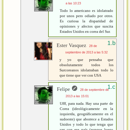
a las 10:23
Todo lo americano es idolatrado
por unos pero odiado por otros.
Es curiosa la disparidad de
opiniones y afectos que suscita
Estados Unidos en corea del Sur.
Ester Vasquez
28 de
septiembre de 2013 a las 5:32
y yo que pensaba que
obsolutamente todos los
Surcoreanos idolatraban todo lo
que tiene que ver con USA
Felipe
28 de septiembre de
2013 a las 15:01
Ufff, para nada. Hay una parte de
Corea (ideológicamente en la
izquierda, geográficamente en el
sudoeste) que aborrece a Estados
Unidos y todo lo que tenga que
ver con ese país (aunque luego