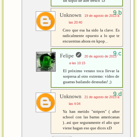
un soplo de aire fresco :D
Unknown
19 de agosto de 2013 a
las 20:40
Creo que esa ha sido la clave. Es
radicalmente opuesto a lo que te
encuentras ahora en kpop...
Felipe
20 de agosto de 2013
a las 10:15
El próximo verano toca llevar la
sorpresa al otro extremo: vídeo de
guarras bailando desnudas! ;)
Unknown
21 de agosto de 2013 a
las 4:04
Ya han metido "stripers" ( after
school con las barras americanas
)...asi que seguramente el año que
viene hagan eso que dices xD