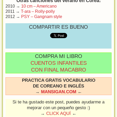
Otras canciones del verano en Corea:
2010 →
10 cm – Americano
2011 →
T-ara – Rolly-polly
2012 →
PSY – Gangnam style
COMPARTIR ES BUENO
COMPRA MI LIBRO
CUENTOS INFANTILES
CON FINAL MACABRO
PRACTICA GRATIS VOCABULARIO
DE COREANO E INGLÉS
→
MANSIGAN.COM
←
Si te ha gustado este post, puedes ayudarme a
mejorar con un pequeño gesto :)
→
CLICK AQUÍ
←