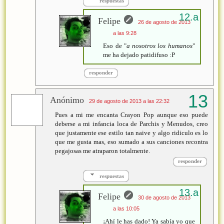
respuestas
Felipe
26 de agosto de 2013
a las 9:28
Eso de "
a nosotros los humanos
"
me ha dejado patidifuso :P
responder
Anónimo
29 de agosto de 2013 a las 22:32
Pues a mi me encanta Crayon Pop aunque eso puede
deberse a mi infancia loca de Parchis y Menudos, creo
que justamente ese estilo tan naive y algo ridiculo es lo
que me gusta mas, eso sumado a sus canciones recontra
pegajosas me atraparon totalmente.
responder
respuestas
Felipe
30 de agosto de 2013
a las 10:05
¡Ahí le has dado! Ya sabía yo que