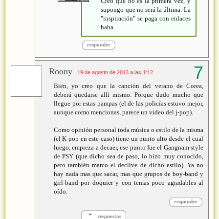
Creo que no es la primera vez, y
supongo que no será la última. La
"inspiración" se paga con enlaces
haha
responder
Roony
19 de agosto de 2013 a las 1:12
Bien, yo creo que la canción del verano de Corea,
deberá quedarse allí mismo. Porque dudo mucho que
llegue por estas pampas (el de las policías estuvo mejor,
aunque como mencionas, parece un video del j-pop).
Como opinión personal toda música o estilo de la misma
(el K-pop en este caso) tiene un punto alto desde el cual
luego, empieza a decaer, ese punto fue el Gangnam style
de PSY (que dicho sea de paso, lo hizo muy conocido,
pero también marco el declive de dicho estilo). Ya no
hay nada mas que sacar, mas que grupos de boy-band y
girl-band por doquier y con temas poco agradables al
oído.
responder
respuestas