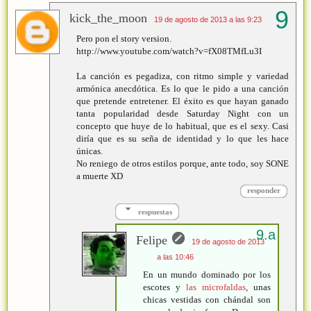
kick_the_moon
19 de agosto de 2013 a las 9:23
Pero pon el story version.
http://www.youtube.com/watch?v=fX08TMfLu3I
La canción es pegadiza, con ritmo simple y variedad
armónica anecdótica. Es lo que le pido a una canción
que pretende entretener. El éxito es que hayan ganado
tanta popularidad desde Saturday Night con un
concepto que huye de lo habitual, que es el sexy. Casi
diría que es su seña de identidad y lo que les hace
únicas.
No reniego de otros estilos porque, ante todo, soy SONE
a muerte XD
responder
respuestas
Felipe
19 de agosto de 2013
a las 10:46
En un mundo dominado por los
escotes y
las microfaldas
, unas
chicas vestidas con chándal son